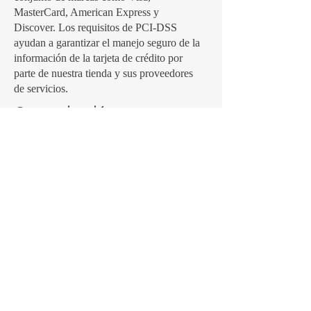
MasterCard, American Express y
Discover. Los requisitos de PCI-DSS
ayudan a garantizar el manejo seguro de la
información de la tarjeta de crédito por
parte de nuestra tienda y sus proveedores
de servicios.
Comunicación
Podemos comunicarnos contigo para
notificarte sobre tu cuenta, para solucionar
problemas con tu cuenta, resolver una
disputa, cobrar tarifas o dinero adeudado,
para sondear tus opiniones a través de
encuestas o cuestionarios, para enviar
actualizaciones sobre nuestra empresa, o
cuando sea necesario para contactarte para
hacer cumplir nuestro Acuerdo de usuario,
las leyes nacionales aplicables y cualquier
acuerdo que podamos tener contigo. A
estos efectos, podemos comunicarnos